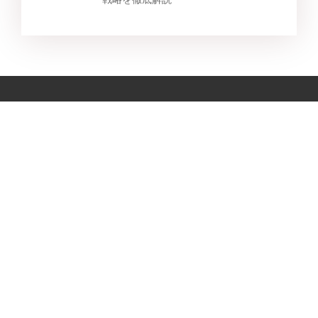
スター製品
トップ検索
サポート
会社
UltFoneの加入