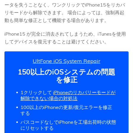
ータを失うことなく、ワンクリックでiPhone15をリカバ
リモードから解除できます。 場合によっては、強制再起
動も簡単な修正として機能する場合があります。
iPhone15 が完全に消去されてしまうため、iTunesを使用
してデバイスを復元することは避けてください。
UltFone iOS System Repair
150以上のiOSシステムの問題
を修正
1クリックして
iPhoneのリカバリーモードが
解除できない場合の対処法
100以上のiPhoneの更新/復元エラーを修正
する
パスコードなしでiPhoneを工場出荷時の状態
にリセットする