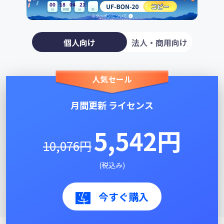
00
18
04
21
個人向け
法人・商用向け
人気セール
月間更新 ライセンス
5,542円
10,076円
(税込み)
今すぐ購入