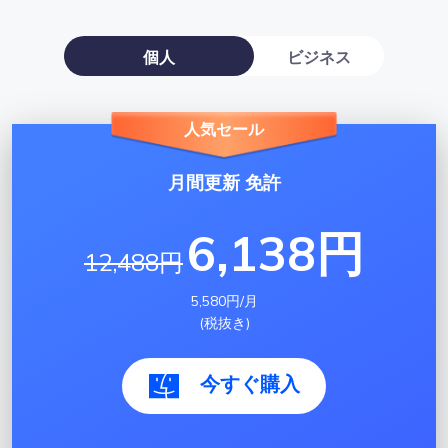
個人
ビジネス
人気セール
月間更新 免許
6,138円
12,488円
5,580円/月
(税抜き)
今すぐ購入