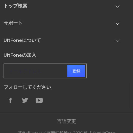
iOS System Repair
トップ検索
iOS Location Changer
iOS 27のインストールの時間が長い？答えはここにあります
サポート
iOS Data Recovery
iOS 27 の不具合とバグを修正する方法の徹底解説
iPhone Unlock
お問い合わせ先
UltFoneについて
【解決済み】iOS 27 にアップデートできない場合の対処方法
Android Unlock
登録コードの取得
iOS27 betaで電池持ちが悪い？バッテリー減りが早い原因と改
プライバシー
UltFoneの加入
サブスクリプションのキャンセル
善方法
条項 & 条件
サブスクリプションの更新
登録
フォローしてください
言語変更