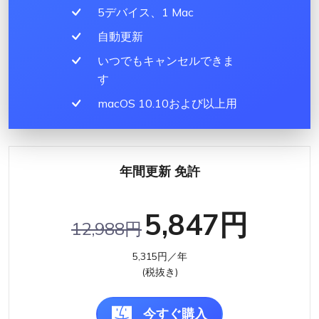
5デバイス、1 Mac
自動更新
いつでもキャンセルできま
す
macOS 10.10および以上用
年間更新 免許
5,847円
12,988円
5,315円／年
(税抜き)
今すぐ購入