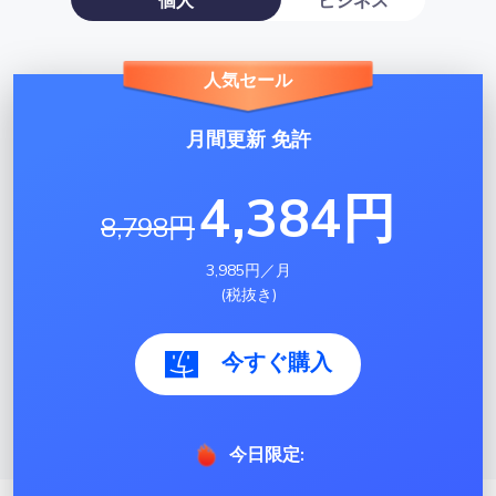
人気セール
月間更新 免許
4,384円
8,798円
3,985円／月
(税抜き)
今すぐ購入
今日限定: