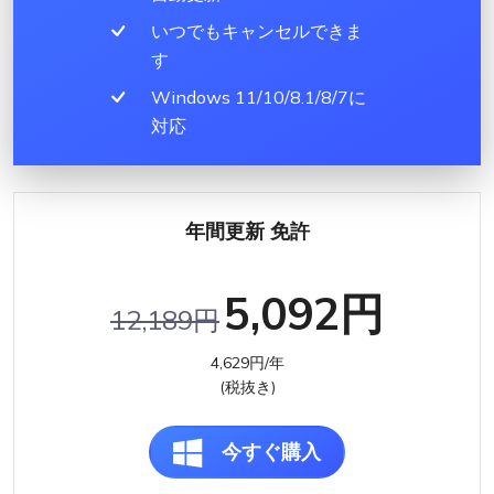
いつでもキャンセルできま
す
Windows 11/10/8.1/8/7に
対応
年間更新 免許
5,092円
12,189円
4,629円/年
(税抜き)
今すぐ購入