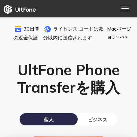
30日間
ライセンス コードは数
Macバージ
ョンへ>>
の返金保証
分以内に送信されます
UltFone Phone
Transferを購入
個人
ビジネス