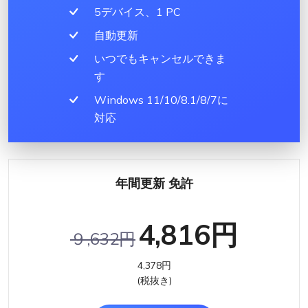
5デバイス、1 PC
自動更新
いつでもキャンセルできま
す
Windows 11/10/8.1/8/7に
対応
年間更新 免許
4,816円
９,632円
4,378円
(税抜き)