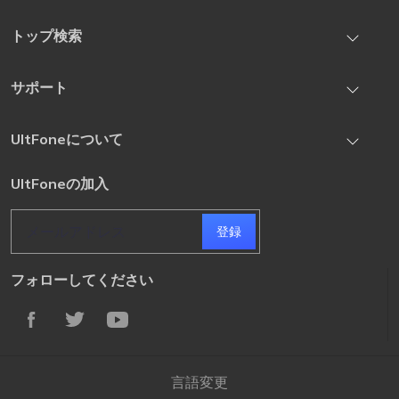
iOS System Repair
トップ検索
iOS Location Changer
iOS 27のインストールの時間が長い？答えはここにあります
サポート
iOS Data Recovery
iOS 27 の不具合とバグを修正する方法の徹底解説
iPhone Unlock
お問い合わせ先
UltFoneについて
【解決済み】iOS 27 にアップデートできない場合の対処方法
Android Unlock
登録コードの取得
iOS27 betaで電池持ちが悪い？バッテリー減りが早い原因と改
プライバシー
UltFoneの加入
サブスクリプションのキャンセル
善方法
条項 & 条件
サブスクリプションの更新
登録
フォローしてください
言語変更