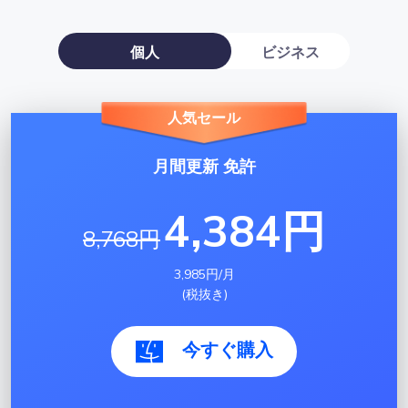
個人
ビジネス
人気セール
月間更新 免許
4,384円
8,768円
3,985円/月
(税抜き)
今すぐ購入