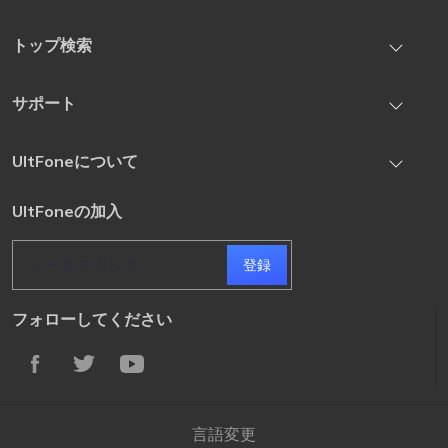
iOS System Repair
トップ検索
iOS Location Changer
iOS 27のインストールの時間が長い？答えはここにあります
サポート
iOS Data Recovery
iOS 27 の不具合とバグを修正する方法の徹底解説
iPhone Unlock
お問い合わせ先
UltFoneについて
【解決済み】iOS 27 にアップデートできない場合の対処方法
Android Unlock
登録コードの取得
iOS27 betaで電池持ちが悪い？バッテリー減りが早い原因と改
プライバシー
UltFoneの加入
サブスクリプションのキャンセル
善方法
条項 & 条件
サブスクリプションの更新
登録
フォローしてください
言語変更