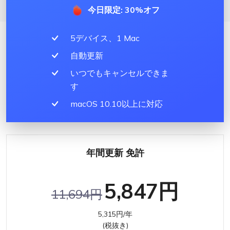
今日限定: 30%オフ
5デバイス、1 Mac
自動更新
いつでもキャンセルできま
す
macOS 10.10以上に対応
年間更新 免許
5,847円
11,694円
5,315円/年
(税抜き)