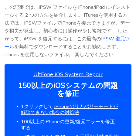
この記事では、IPSW ファイルを iPhone/iPad にインスト
ールする 2 つの方法を紹介します。 iTunesを使用する方
法では、IPSWファイルでiPhoneを復元できますが、デー
タ損失が発生し、初心者には操作が少し複雑です。 した
がって、iPSW を復元するには、この最高の
IPSW 復元ツ
ール
を無料でダウンロードすることをお勧めします。
iTunes を使用しないファイル。 楽しんでください！
UltFone iOS System Repair
150以上のiOSシステムの問題
を修正
1クリックして
iPhoneのリカバリーモードが
解除できない場合の対処法
100以上のiPhoneの更新/復元エラーを修正
する