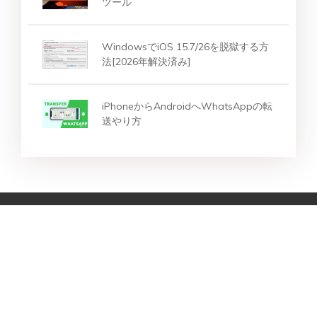
ツール
WindowsでiOS 15.7/26を脱獄する方
法[2026年解決済み]
iPhoneからAndroidへWhatsAppの転
送やり方
スター製品
トップ検索