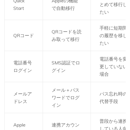
Quick
Appleの機能
とめて移行し
Start
で自動移行
たい
手軽に短期間
QRコードを読
QRコード
の履歴を移し
み取って移行
たい
電話番号を変
電話番号
SMS認証でロ
更していない
ログイン
グイン
場合
メール＋パス
メールア
パス忘れ時の
ワードでログ
ドレス
代替手段
イン
普段から連携
Apple
連携アカウン
している人向