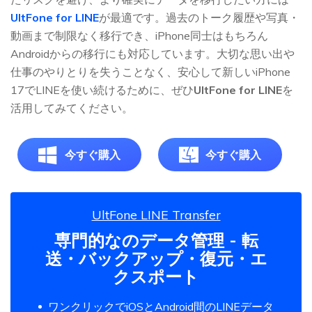
UltFone for LINE
が最適です。過去のトーク履歴や写真・
動画まで制限なく移行でき、iPhone同士はもちろん
Androidからの移行にも対応しています。大切な思い出や
仕事のやりとりを失うことなく、安心して新しいiPhone
17でLINEを使い続けるために、ぜひ
UltFone for LINE
を
活用してみてください。
今すぐ購入
今すぐ購入
UltFone LINE Transfer
専門的なのデータ管理 - 転
送・バックアップ・復元・エ
クスポート
ワンクリックでiOSとAndroid間のLINEデータ