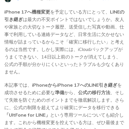
iPhone 17へ機種変更
を予定している方にとって、
LINEの
引き継ぎ
は最大の不安ポイントではないでしょうか。友人
や家族との大切なトーク履歴、送受信した写真や動画、仕
事で利用している連絡データなど、日常生活に欠かせない
情報が詰まっているからこそ「確実に移行したい」と考え
るのは当然です。しかし実際には、iCloudバックアップが
うまくできない、14日以上前のトークが消えてしまう、
公式の手順が分かりにくいといったトラブルも少なくあり
ません。
本記事では、
iPhoneからiPhone 17へのLINE引き継ぎ
を
成功させるために必要な
準備
から、
公式の移行方法
、そし
て失敗を防ぐためのポイントまでを徹底解説します。さら
に、公式の制限を超えてより確実にデータを移行できる
「UltFone for LINE」
という専用ツールについても紹介し
ます。これから機種変更を控えている方は、ぜひ最後まで