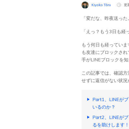
Kiyoko Tōru
更新
「変だな、昨夜送った
「えっ？もう3日も経
もう何日も経っています
も友達にブロックされ
手がLINEブロックを
この記事では、確認方
せずに返信がない状況
Part1、LI
いるのか？
Part2、LIN
るを助けします