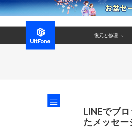
復元と修理
LINEで
たメッセー