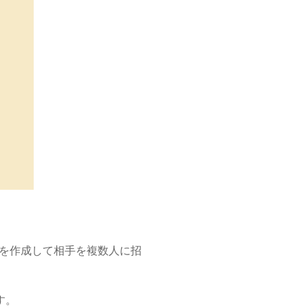
プを作成して相手を複数人に招
す。