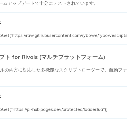
ームアップデートで十分にテストされています。
:
pGet('https://raw.githubusercontent.com/rybowe/rybowescripts/
リプト for Rivals (マルチプラットフォーム)
モバイルの両方に対応した多機能なスクリプトローダーで、自動ファーム
:
Get("https://pi-hub.pages.dev/protected/loader.lua"))