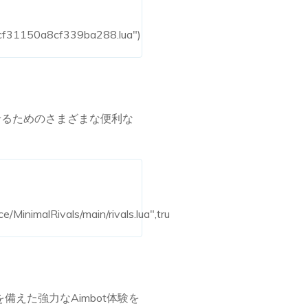
eacf31150a8cf339ba288.lua")
させるためのさまざまな便利な
/MinimalRivals/main/rivals.lua",true))
備えた強力なAimbot体験を