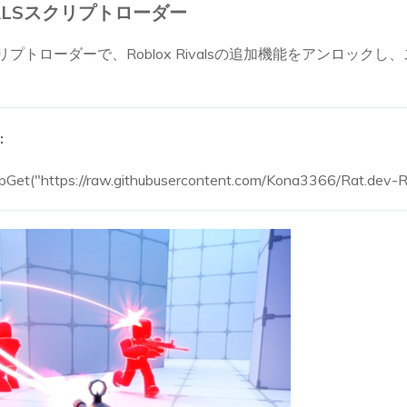
VALSスクリプトローダー
プトローダーで、Roblox Rivalsの追加機能をアンロック
:
tpGet("https://raw.githubusercontent.com/Kona3366/Rat.dev-Re