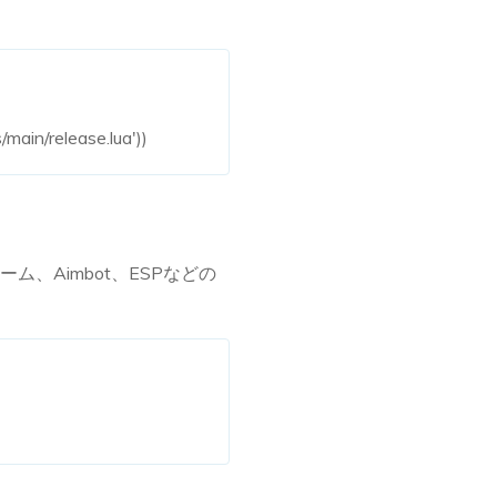
main/release.lua'))
、Aimbot、ESPなどの