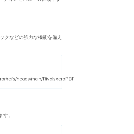
ドハックなどの強力な機能を備え
rar/refs/heads/main/RivalsxeraPBF"))
ます。