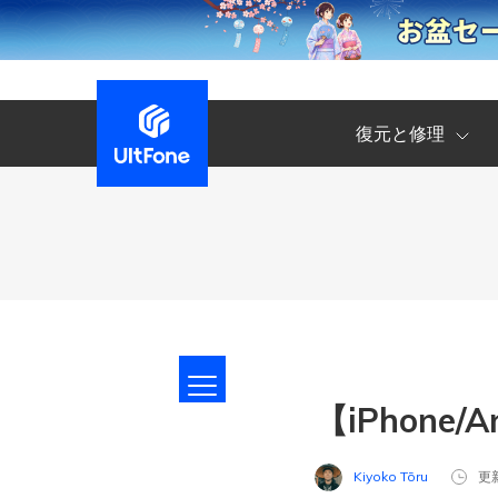
復元と修理
【iPhon
Kiyoko Tōru
更新