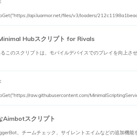
:
tpGet("https://api.luarmor.net/files/v3/loaders/212c1198a1b
nimal Hubスクリプト for Rivals
の一部であるこのスクリプトは、モバイルデバイスでのプレイを向上
:
Get("https://raw.githubusercontent.com/MinimalScriptingService
高度なAimbotスクリプト
iggerBot、チームチェック、サイレントエイムなどの追加機能を