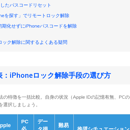
を活用したパスコードリセット
「iPhoneを探す」でリモートロック解除
って初期化せずにiPhoneパスコードを解除
ne 17ロック解除に関するよくある疑問
：iPhoneロック解除手段の選び方
の特徴を一括比較。自身の状況（Apple IDの記憶有無、P
を選択しましょう。
PC
デー
pple
難易
必
タ損
推奨シチュエーション