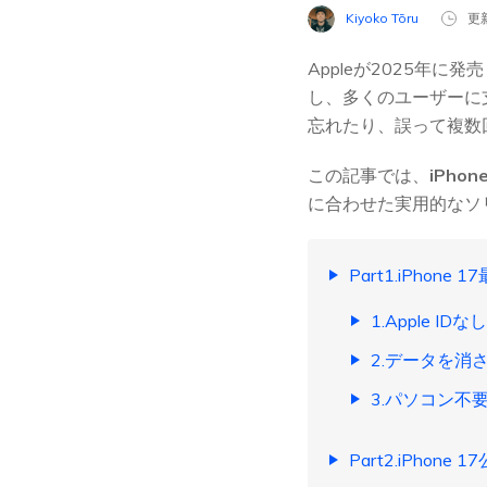
Kiyoko Tōru
更新
Appleが2025年に発
し、多くのユーザーに
忘れたり、誤って複数
この記事では、
iPh
に合わせた実用的なソ
Part1.iPhon
1.Apple ID
2.データを消
3.パソコン不
Part2.iPhon