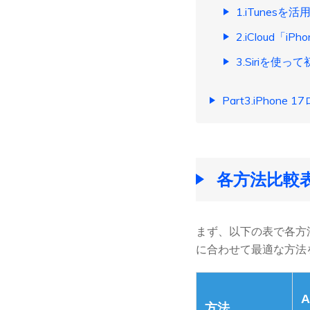
1.iTunes
2.iCloud
3.Siriを使
Part3.iPho
各方法比較表
まず、以下の表で各方法
に合わせて最適な方法
A
方法