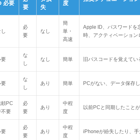
D 必要
度
要
失
簡
必
Apple ID、パスワードを
なし
なし
単・
要
時、アクティベーション
高速
な
必要
なし
簡単
旧パスコードを覚えてい
し
な
必要
あり
簡単
PCがない、データ保存
し
信頼PC
必
中程
あり
以前PCと同期したこと
時不要
要
度
必
中程
必要
あり
iPhoneが紛失したり、
要
度