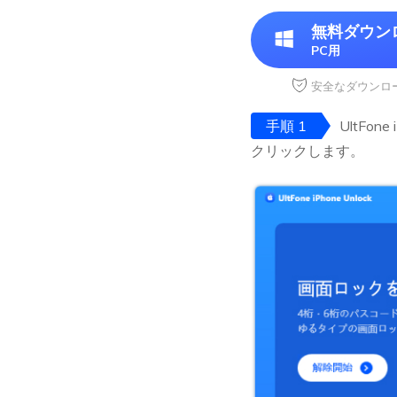
無料ダウン
PC用
安全なダウンロ
手順 1
UltFo
クリックします。