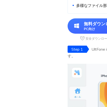
多様なファイル形
無料ダウン
PC向け
安全ダウンロ
Step 1
UltFo
す。