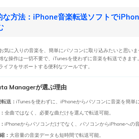
門的な方法：iPhone音楽転送ソフトでiPh
む
いるお気に入りの音楽を、簡単にパソコンに取り込みたいと思い
雑な操作は一切不要で、iTunesを使わずに音楽を転送できま
ライフをサポートする便利なツールです。
 Data Managerが選ぶ理由
直接転送：
iTunesを使わずに、iPhoneからパソコンに音楽を簡
：
全曲ではなく、必要な曲だけを選んで転送可能。
：
iPhoneからパソコンだけでなく、パソコンからiPhoneへ
縮：
大容量の音楽データも短時間で転送可能。