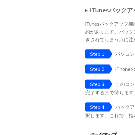
iTunesバック
iTunesバックアッ
約があります。バック
きされてしまう点に注
Step 1
パソコンで
Step 2
iPho
Step 3
このコン
完了するまで待ちます
Step 4
バックア
択します。これで、指