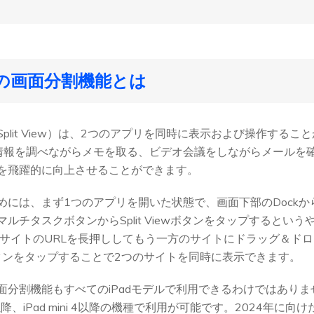
Padの画面分割機能とは
（Split View）は、2つのアプリを同時に表示および操作する
iで情報を調べながらメモを取る、ビデオ会議をしながらメール
を飛躍的に向上させることができます。
めには、まず1つのアプリを開いた状態で、画面下部のDock
ルチタスクボタンからSplit Viewボタンをタップするとい
1つのサイトのURLを長押ししてもう一方のサイトにドラッグ＆
iewボタンをタップすることで2つのサイトを同時に表示できます。
分割機能もすべてのiPadモデルで利用できるわけではありません。
ir 2以降、iPad mini 4以降の機種で利用が可能です。2024年に