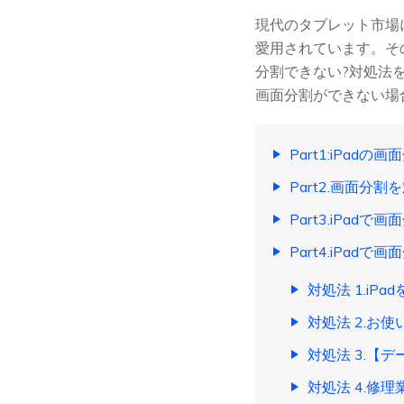
現代のタブレット市場
愛用されています。その
分割できない?対処法
画面分割ができない場
Part1:iPad
Part2.画面分割
Part3.iPad
Part4.iPad
対処法 1.iP
対処法 2.お
対処法 3.【
対処法 4.修