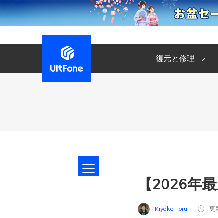
復元と修理
【2026年
Kiyoko Tōru
更新